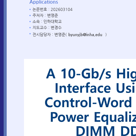
Applications
논문번호 : 202603104
주저자 : 변영준
소속 : 인하대학교
지도교수 : 변경수
전시담당자 : 변영준(
byunyjb@inha.edu
)